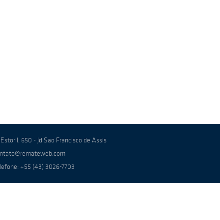
 Estoril, 650 - Jd Sao Francisco de Assis
ntato@remateweb.com
lefone: +55 (43) 3026-7703