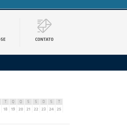
-SE
CONTATO
T
Q
Q
S
S
D
S
T
18
19
20
21
22
23
24
25