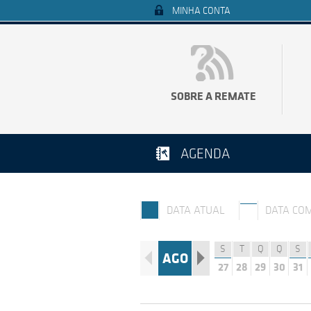
MINHA CONTA
SOBRE A REMATE
AGENDA
DATA ATUAL
DATA CO
S
T
Q
Q
S
AGO
27
28
29
30
31
Q
Q
S
S
D
26
27
28
29
30