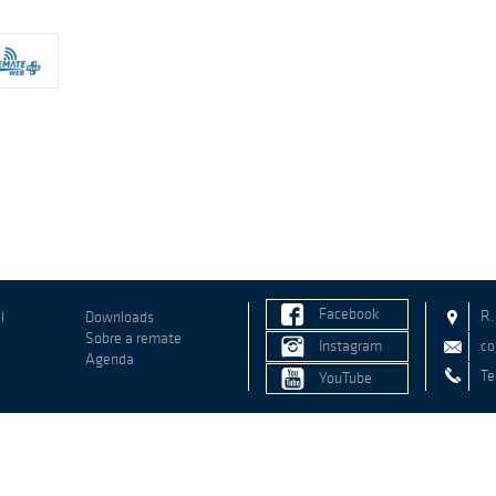
Facebook
R.
l
Downloads
Sobre a remate
Instagram
co
Agenda
Te
YouTube