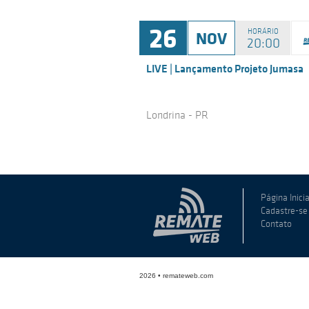
26
NOV
HORÁRIO
20:00
LIVE | Lançamento Projeto Jumasa
Londrina - PR
Página Inicia
Cadastre-se
Contato
2026 • remateweb.com