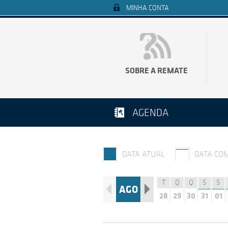
MINHA CONTA
SOBRE A REMATE
AGENDA
DATA ATUAL
DATA CO
T
Q
Q
S
S
AGO
28
29
30
31
01
Q
S
S
D
S
27
28
29
30
31