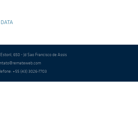
 DATA
 Estoril, 650 - Jd Sao Francisco de Assis
ntato@remateweb.com
lefone: +55 (43) 3026-7703