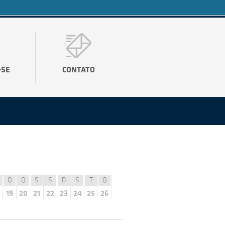
-SE
CONTATO
Q
Q
S
S
D
S
T
Q
19
20
21
22
23
24
25
26