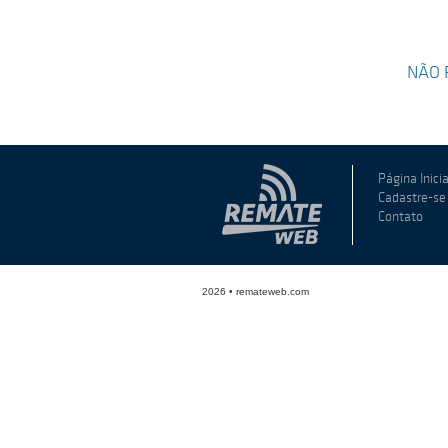
NÃO 
Página Inicia
Cadastre-se
Contato
2026 • remateweb.com