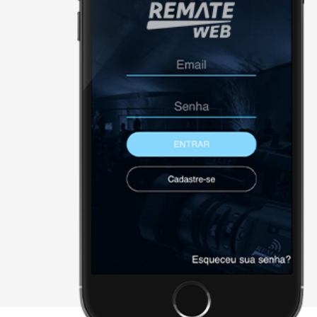
NÃO FORAM ENCONTRADOS 
Página Inicial
Downloads
Cadastre-se
Sobre a remate
Contato
Agenda
X - FECHAR E CONTINUAR PAR
2026 • remateweb.com