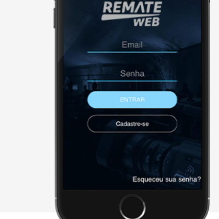
NÃO FORAM ENCONTRADOS 
Página Inicial
Downloads
Cadastre-se
Sobre a remate
Contato
Agenda
X - FECHAR E CONTINUAR PAR
2026 • remateweb.com