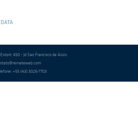
 DATA
 Estoril, 650 - Jd Sao Francisco de Assis
ntato@remateweb.com
lefone: +55 (43) 3026-7703