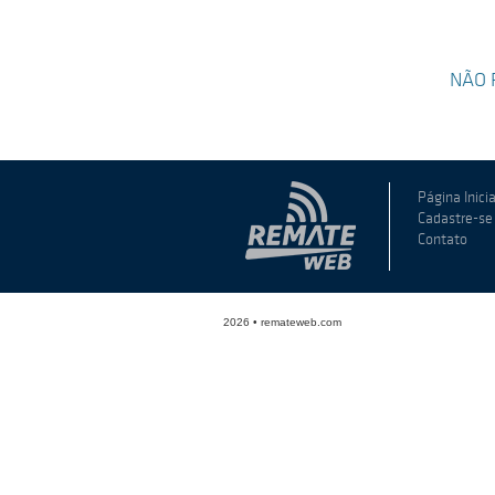
NÃO 
Página Inicia
Cadastre-se
Contato
2026 • remateweb.com