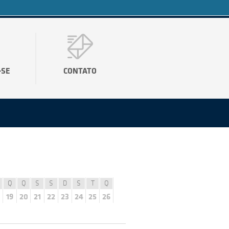
-SE
CONTATO
Q
Q
S
S
D
S
T
Q
19
20
21
22
23
24
25
26