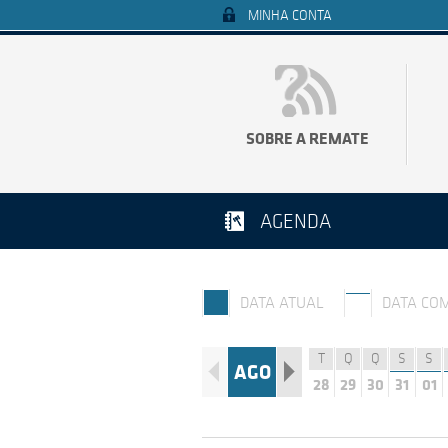
MINHA CONTA
SOBRE A REMATE
AGENDA
DATA ATUAL
DATA CO
T
Q
Q
S
S
AGO
28
29
30
31
01
Q
S
S
D
S
27
28
29
30
31