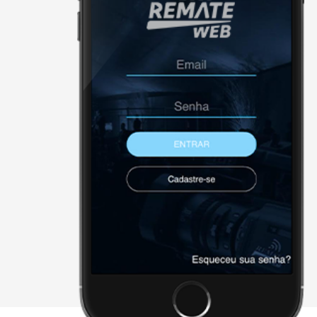
NÃO FORAM ENCONTRADOS 
Página Inicial
Downloads
Cadastre-se
Sobre a remate
Contato
Agenda
X - FECHAR E CONTINUAR PAR
2026 • remateweb.com