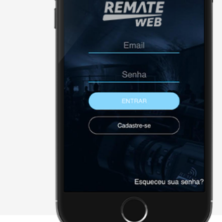
NÃO FORAM ENCONTRADOS 
Página Inicial
Downloads
Cadastre-se
Sobre a remate
Contato
Agenda
X - FECHAR E CONTINUAR PAR
2026 • remateweb.com