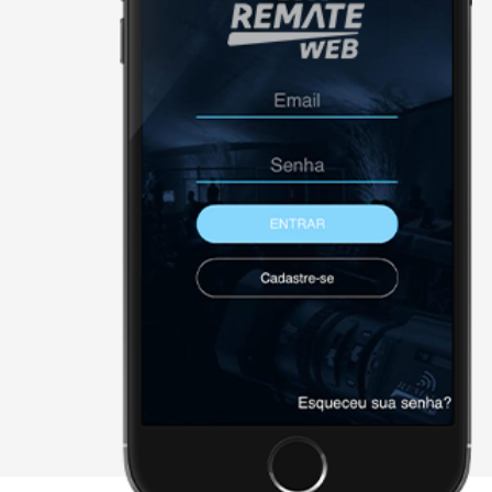
NÃO FORAM ENCONTRADOS 
Página Inicial
Downloads
Cadastre-se
Sobre a remate
Contato
Agenda
X - FECHAR E CONTINUAR PAR
2026 • remateweb.com